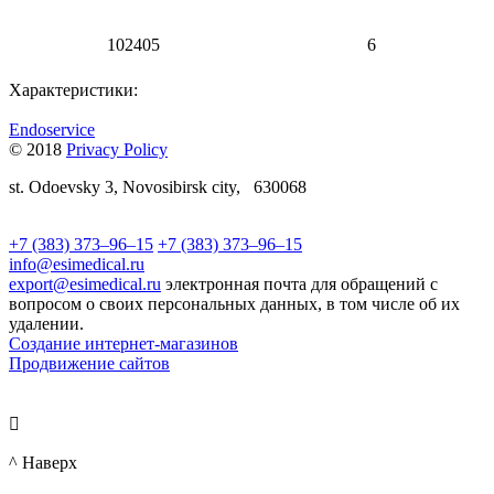
102405
6
Характеристики:
Endoservice
© 2018
Privacy Policy
st.
Odoevsky 3,
Novosibirsk city,
630068
+7 (383) 373–96–15
+7 (383) 373–96–15
info@esimedical.ru
export@esimedical.ru
электронная почта для обращений с
вопросом о своих персональных данных, в том числе об их
удалении.
Создание интернет-магазинов
Продвижение сайтов

^ Наверх