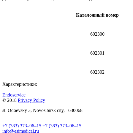
Каталожный номер
602300
602301
602302
Характеристики:
Endoservice
© 2018
Privacy Policy
st.
Odoevsky 3,
Novosibirsk city,
630068
+7 (383) 373–96–15
+7 (383) 373–96–15
info@esimedical.ru