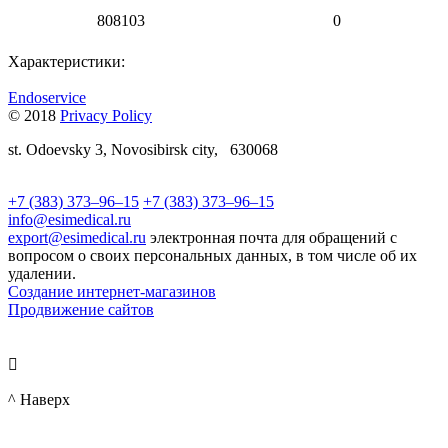
808103
0
Характеристики:
Endoservice
© 2018
Privacy Policy
st.
Odoevsky 3,
Novosibirsk city,
630068
+7 (383) 373–96–15
+7 (383) 373–96–15
info@esimedical.ru
export@esimedical.ru
электронная почта для обращений с
вопросом о своих персональных данных, в том числе об их
удалении.
Создание интернет-магазинов
Продвижение сайтов

^ Наверх